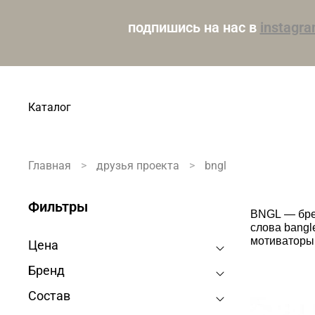
подпишись на нас в
instagr
Каталог
Главная
друзья проекта
bngl
Фильтры
BNGL
— бре
слова bangl
мотиваторы,
Цена
Бренд
Состав