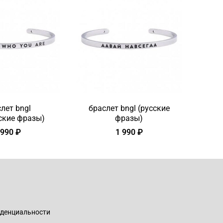
лет bngl
браслет bngl (русские
ские фразы)
фразы)
 990 ₽
1 990 ₽
иденциальности