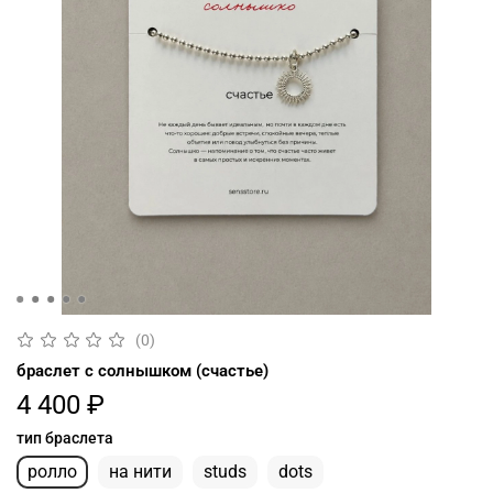
(0)
браслет с солнышком (счастье)
4 400 ₽
тип браслета
ролло
на нити
studs
dots