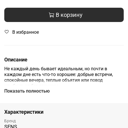
В корзину
В избранное
Описание
Не каждый день бывает идеальным, но почти в
каждом дне есть что-то хорошее: добрые встречи,
спокойные вечера, теплые объятия или повод
улыбнуться без причины.
Показать полностью
Солнышко - напоминание о том, что счастье часто
живет в самых простых и искренних моментах.
Характеристики
Серебро 925
Бренд
Браслет 16см
SENS