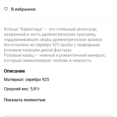
В избранное
Кольцо "Кариатида" — это стильный аксессуар,
названный в честь древнегреческих красавиц,
поддерживавших своды древнегреческих храмов.
Изготовлено из серебра 925 пробы с природным
розовым кварцем дикой фактуры.
Розовый кварц — нежный и романтичный минерал,
который символизирует любовь и нежность.
Описание
Материал: серебро 925
Средний вес: 5,81г
Нужный размер кольца укажите в комментариях к
Показать полностью
заказу