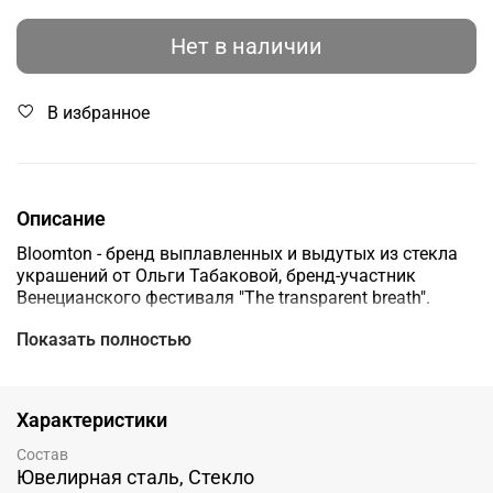
Нет в наличии
В избранное
Описание
Bloomton - бренд выплавленных и выдутых из стекла
украшений от Ольги Табаковой, бренд-участник
Венецианского фестиваля "The transparent breath".
Показать полностью
Частичка природы, которая всегда с вами на страже
ваших мечт и спокойствия души.
​____
Характеристики
Материал: стекло, ювелирная сталь
Состав
Ювелирная сталь, Стекло